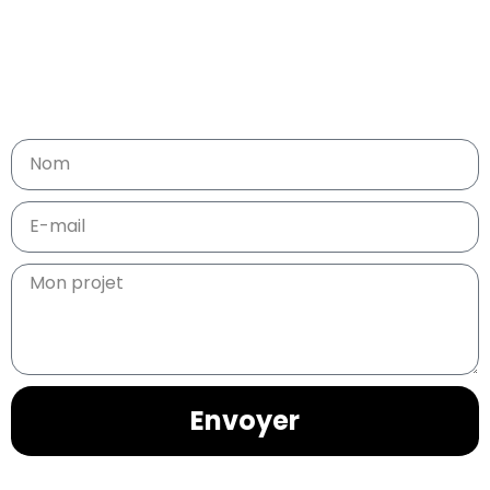
🎛️ Commande ton mastering dès maintenant ou
contacte-moi pour un devis personnalisé.
🎧 Rejoins les artistes qui font confiance à un
ingénieur du son
passionné et exigeant.
Envoyer